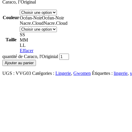
Caraco, l’Original
Couleur
Océan-Noir
Océan-Noir
Nacre.Cloud
Nacre.Cloud
S
S
Taille
M
M
L
L
Effacer
quantité de Caraco, l'Originial
Ajouter au panier
UGS :
VVG03
Catégories :
Lingerie
,
Gwomen
Étiquettes :
lingerie
,
s