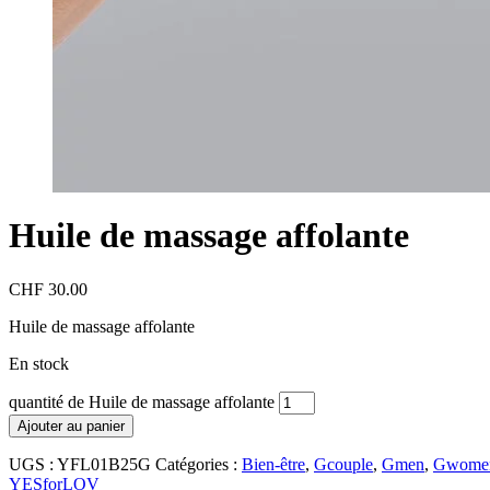
Huile de massage affolante
CHF
30.00
Huile de massage affolante
En stock
quantité de Huile de massage affolante
Ajouter au panier
UGS :
YFL01B25G
Catégories :
Bien-être
,
Gcouple
,
Gmen
,
Gwome
YESforLOV