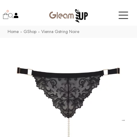
0
Home
GShop
Vienna Gstring Noire
>
>