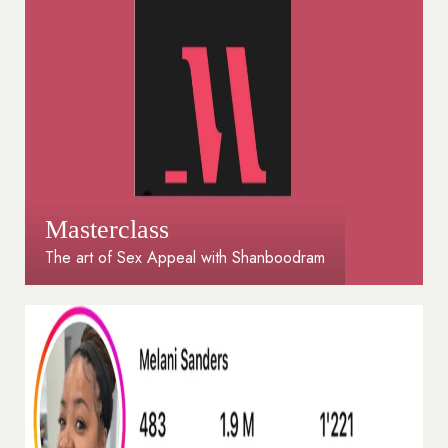
Masterclass
The art of Sex Appeal with Shanboodram