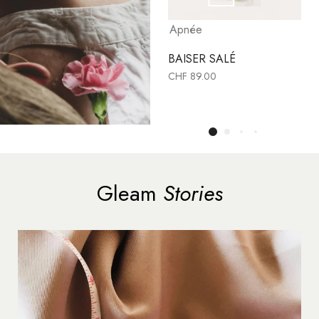
Friday Bae
Apnée
KISS
BAISER SALÉ
CHF
28.00
CHF
89.00
Gleam
Stories