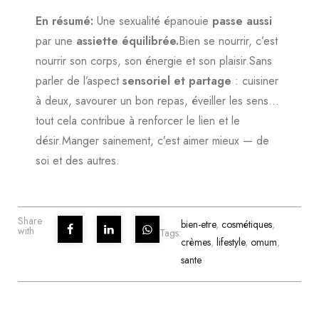
En résumé:
Une sexualité épanouie
passe
aussi
par une
assiette équilibrée.
Bien se nourrir, c’est
nourrir son corps, son énergie et son plaisir.Sans
parler de l’aspect
sensoriel et partage
: cuisiner
à deux, savourer un bon repas, éveiller les sens…
tout cela contribue à renforcer le lien et le
désir.Manger sainement, c’est aimer mieux — de
soi et des autres.
Share
bien-etre
,
cosmétiques
,
with
Tags:
crèmes
,
lifestyle
,
omum
,
sante