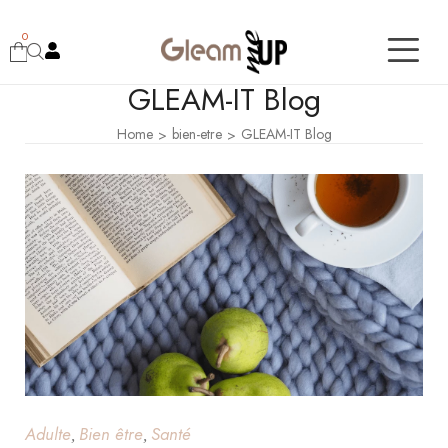
0
GLEAM-IT Blog
Home
bien-etre
GLEAM-IT Blog
>
>
Adulte
Bien être
Santé
,
,