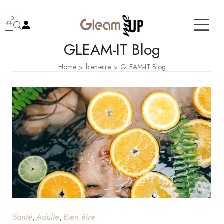
0
GLEAM-IT Blog
Home
bien-etre
GLEAM-IT Blog
>
>
Santé
Adulte
Bien être
,
,