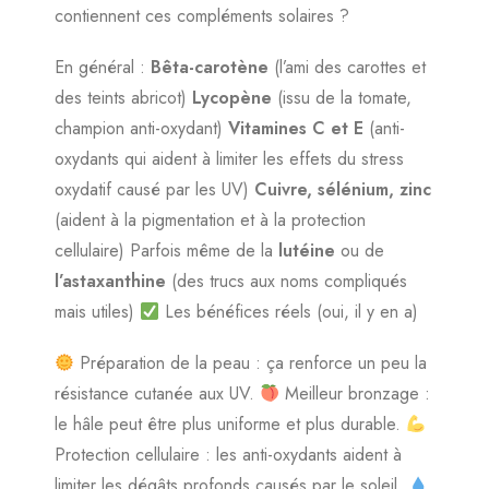
contiennent ces compléments solaires ?
En général :
Bêta-carotène
(l’ami des carottes et
des teints abricot)
Lycopène
(issu de la tomate,
champion anti-oxydant)
Vitamines C et E
(anti-
oxydants qui aident à limiter les effets du stress
oxydatif causé par les UV)
Cuivre, sélénium, zinc
(aident à la pigmentation et à la protection
cellulaire) Parfois même de la
lutéine
ou de
l’astaxanthine
(des trucs aux noms compliqués
mais utiles)
Les bénéfices réels (oui, il y en a)
Préparation de la peau : ça renforce un peu la
résistance cutanée aux UV.
Meilleur bronzage :
le hâle peut être plus uniforme et plus durable.
Protection cellulaire : les anti-oxydants aident à
limiter les dégâts profonds causés par le soleil.