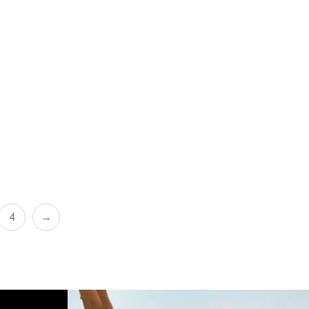
THE NATURAL LOVE COMPANY
VIOLA- OCEAN PLASTIC
CHF
50.00
4
→