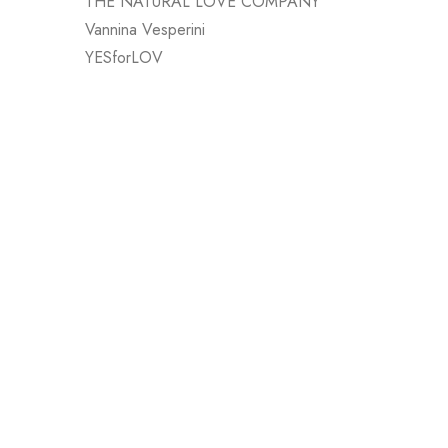
THE NATURAL LOVE COMPANY
Vannina Vesperini
YESforLOV
Dame Produ
PLAY BAL
CHF
25.00