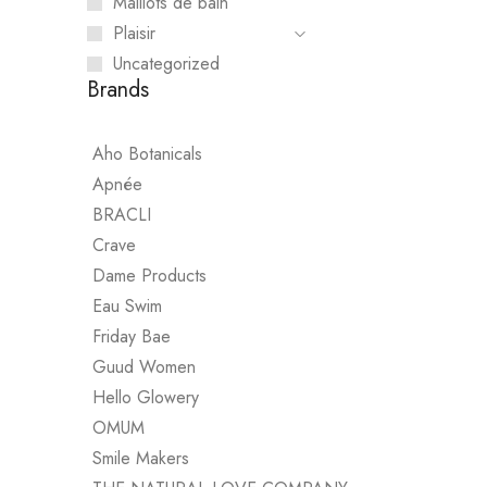
Maillots de bain
Plaisir
Uncategorized
Brands
YESforLOV
Aho Botanicals
MASSAGE I
Apnée
CHF
35.00
BRACLI
Crave
Dame Products
Eau Swim
Friday Bae
Guud Women
Hello Glowery
OMUM
Smile Makers