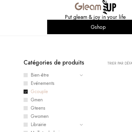
Put gleam & joy in your life
Gshop
Catégories de produits
TRIER PAR DÉF
Bien-être
Evénements
Gcouple
Gmen
Gteens
Gwomen
Librairie