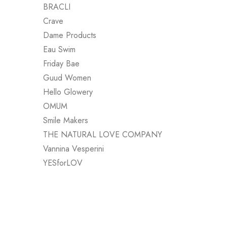
BRACLI
Crave
Dame Products
Eau Swim
Apnée
Friday Bae
Guud Women
L'AMOUR À
Hello Glowery
CHF
89.00
OMUM
Smile Makers
THE NATURAL LOVE COMPANY
Vannina Vesperini
YESforLOV