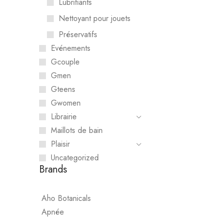
Lubrifiants
Nettoyant pour jouets
Préservatifs
Evénements
Apnée
Gcouple
Gmen
LE COEUR 
Gteens
CHF
89.00
Gwomen
Librairie
Maillots de bain
Plaisir
Uncategorized
Brands
Aho Botanicals
Apnée