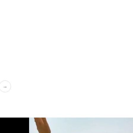
Apnée
LA FLEUR DE L'ÂGE
CHF
45.00
→